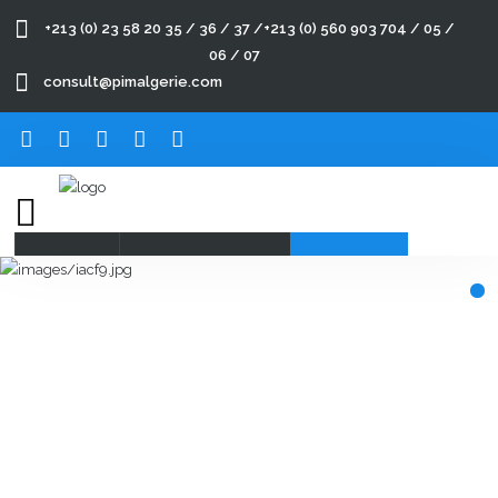
+213
(0)
23 58 20 35 / 36 / 37 /+213 (0) 560 903 704 / 05 /
06 / 07
consult@pimalgerie.com
Accueil
A
propos
de
nos
Produits
ACCUEIL
A PROPOS DE NOS
PRODUITS
New
Produits
NEW PRODUITS